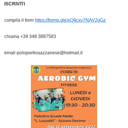
ISCRIVITI
compila il form
https://forms.gle/xQ9cxv7NAV2gGz
chiama +39 348 3887583
email polisportivaazzanese@hotmail.it